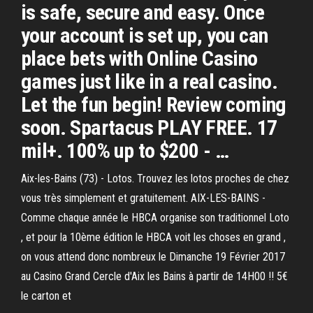
is safe, secure and easy. Once
your account is set up, you can
place bets with Online Casino
games just like in a real casino.
Let the fun begin! Review coming
soon. Spartacus PLAY FREE. 17
mil+. 100% up to $200 - …
Aix-les-Bains (73) - Lotos. Trouvez les lotos proches de chez
vous très simplement et gratuitement. AIX-LES-BAINS -
Comme chaque année le HBCA organise son traditionnel Loto
, et pour la 10ème édition le HBCA voit les choses en grand ,
on vous attend donc nombreux le Dimanche 19 Février 2017
au Casino Grand Cercle d'Aix les Bains à partir de 14H00 !! 5€
le carton et