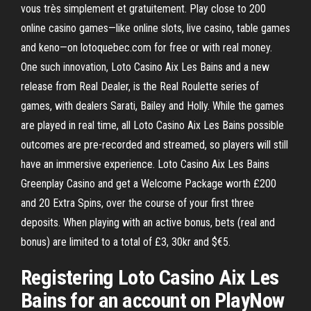
vous très simplement et gratuitement. Play close to 200
online casino games—like online slots, live casino, table games
and keno—on lotoquebec.com for free or with real money.
One such innovation, Loto Casino Aix Les Bains and a new
release from Real Dealer, is the Real Roulette series of
games, with dealers Sarati, Bailey and Holly. While the games
are played in real time, all Loto Casino Aix Les Bains possible
outcomes are pre-recorded and streamed, so players will still
have an immersive experience. Loto Casino Aix Les Bains
Greenplay Casino and get a Welcome Package worth £200
and 20 Extra Spins, over the course of your first three
deposits. When playing with an active bonus, bets (real and
bonus) are limited to a total of £3, 30kr and $€5.
Registering Loto Casino Aix Les
Bains for an account on PlayNow