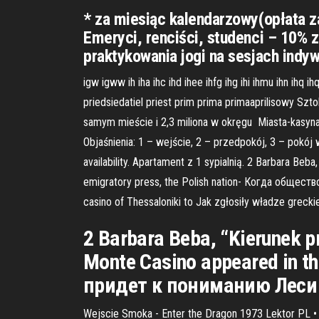
* za miesiąc kalendarzowy(opłata z
Emeryci, renciści, studenci – 10% z
praktykowania jogi na sesjach indyw
igw igww ih iha ihc ihd ihee ihfg ihg ihi ihmu ihn ihq i
priedsiedatiel priest prim prima primaaprilisowy S
samym mieście i 2,3 miliona w okręgu Miasta-kasyna w
Objaśnienia: 1 – wejście, 2 – przedpokój, 3 – pokój
availability. Apartament z 1 sypialnią. 2 Barbara Be
emigratory press, the Polish nation- Когда обществ
casino of Thessaloniki to Jak zgłosiły władze grecki
2 Barbara Beba, “Kierunek p
Monte Casino appeared in th
придет к пониманию Леси 
Wejscie Smoka - Enter the Dragon 1973 Lektor PL • 