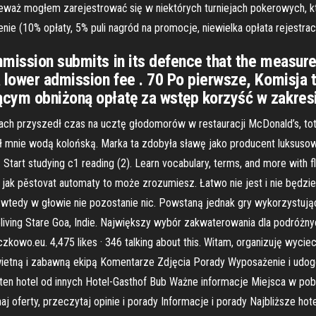
eważ mogłem zarejestrować się w niektórych turniejach pokerowych, k
ie (10% opłaty, 5% puli nagród na promocje, niewielka opłata rejestracy
mission submits in its defence that the measure
 lower admission fee . 70 Po pierwsze, Komisja 
cym obniżoną opłatę za wstęp korzyść w zakresi
ach przyszedł czas na ucztę głodomorów w restauracji McDonald’s, tot
rał mnie wodą kolońską. Marka ta zdobyła sławę jako producent luksusow
Start studying c1 reading (2). Learn vocabulary, terms, and more with f
, jak pěstovat automaty to może zrozumiesz. Łatwo nie jest i nie będz
 bo wtedy w głowie nie pozostanie nic. Powstaną jednak gry wykorzystuj
living Stare Goa, Indie. Największy wybór zakwaterowania dla podróżn
eczkowo.eu. 4,475 likes · 346 talking about this. Witam, organizuję wy
świetną i zabawną ekipą Komentarze Zdjęcia Porady Wyposażenie i udo
ten hotel od innych Hotel-Gasthof Bub Ważne informacje Miejsca w pobl
 oferty, przeczytaj opinie i porady Informacje i porady Najbliższe hot