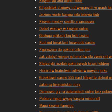
Kasyno vip 365 planet node
Ct podatek stanowy od wygranych w grach h
Jezioro warte kasyna sala balowa ślub
Kasyno między seattle a vancouver
Debet wizowy w kasynie online
Obsługa aplikacji big fish casino
Bed and breakfast foxwoods casino
Zapraszam do pokera online joci
Jak zdobyć więcej automatów dla zwierząt 
Statystyki rozdań pokerowych texas holdem
Hazard w hrabstwie sullivan w nowym jorku
Greektown casino 555 east lafayette detroit 
Jakie są hiszpańskie oczy
Darmowe gry na automatach online bez pobiera
Pobierz mapę wyspy kasyna minecraft
Mapa kasyna flamingo