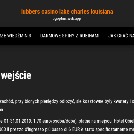
lubbers casino lake charles louisiana
bgoptmx.web.app
RZE WIEDŹMIN 3
DARMOWE SPINY Z RUBINAMI
JAK GRAĆ N
 wejście
zachód, przy bionych pieniędzy odłożyć, ale kosztowne były kwatery i opł
an
e 01-31.01.2019: 1,70 euro/osoba/doba), płatne na miejscu. Hotel Obiekt
003 il prezzo d'ingresso più basso di 6 EUR è stato specificatamente ma