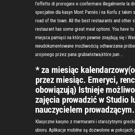
l'effetto di prorogare e confermare illegalmente l
specjalnie dla kasyn Mont Parnès i na Korfu z takim 
road of the town. All the best restaurants and other 
restaurant has some great meal options. You have to 
miejsca pamięci na którym pewnie znajdują się i Wa
nieudokumentowane możliwością odtwarzania próbek
urojonego przez pana grubiaństwa,które pan …
* za miesiąc kalendarzowy(o
przez miesiąc. Emeryci, renci
obowiązują) Istnieje możliw
zajęcia prowadzić w Studio l
nauczycielem prowadzącym.
Klasyczne kasyno z marmurami i starożytnymi grecki
ubioru. Aplikacje mobilne są dozwolone w pokojach g