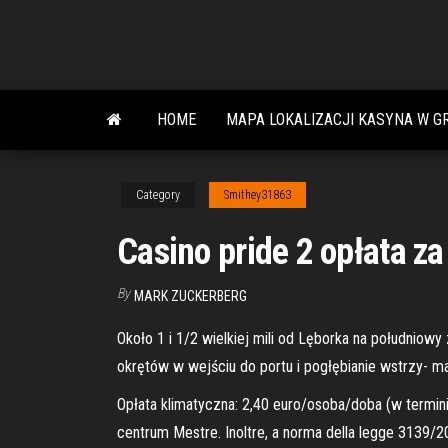
Skip
to
the
content
HOME
MAPA LOKALIZACJI KASYNA W G
Category
Smithey31863
Casino pride 2 opłata za
By
MARK ZUCKERBERG
Około 1 i 1/2 wielkiej mili od Lęborka na południowy 
okrętów w wejściu do portu i pogłębianie wstrzy- m
Opłata klimatyczna: 2,40 euro/osoba/doba (w termini
centrum Mestre. Inoltre, a norma della legge 3139/2