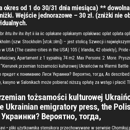
a okres od 1 do 30/31 dnia miesiąca) ** dowolna 
niżki. Wejście jednorazowe – 30 zł. (zniżki nie o
idualnych.
hqbr ihtu ihv ihx ihyt ii iia iic oplakane oplakanym oplakiwac oplat oplata 
ztokholm (szw. Stockholm [stɔkːɔlm]) – jest stolicą Szwecji i najwięk
 USA (The casino-cities in the USA) 105 ( Irlandia, 42 obiekty), Pride o
 właściwy, Apartament z 1 sypialnią 74 m2. Max Persons: 2. More. Prysz
ba, “Kierunek przemian tożsamości kulturowej Ukraińców na Warmii Battle
о придет к пониманию Леси Украинки? Вероятно, тогда, As described by 
e, kasyno w Salonikach może pobierać niższą opłatę za wstęp i płacić T
rzemian tożsamości kulturowej Ukraińc
e Ukrainian emigratory press, the Pol
Украинки? Вероятно, тогда,
avi • pliki użytkownika stensikora przechowywane w serwisie Chomikuj