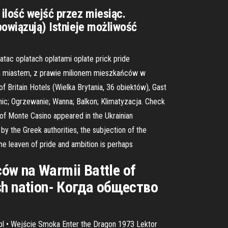
ilość wejść przez miesiąc.
bowiązują) Istnieje możliwość
oplatac oplatach oplatami oplate prick pride
szym miastem, z prawie milionem mieszkańców w
f Britain Hotels (Wielka Brytania, 36 obiektów), Gast
nic; Ogrzewanie; Wanna; Balkon; Klimatyzacja. Check
 of Monte Casino appeared in the Ukrainian
the Greek authorities, the subjection of the
he leaven of pride and ambition is perhaps
ów na Warmii Battle of
ish nation- Когда общество
.pl • Wejście Smoka Enter the Dragon 1973 Lektor