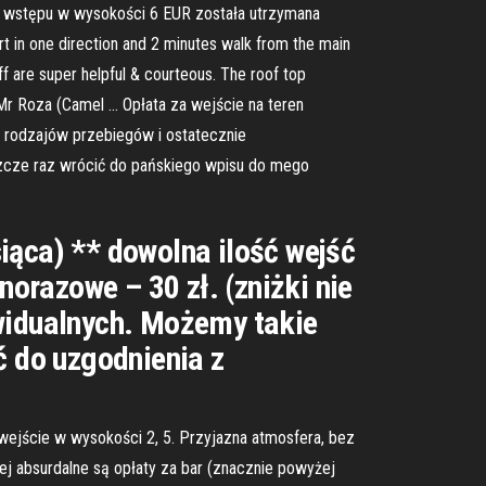
ena wstępu w wysokości 6 EUR została utrzymana
rt in one direction and 2 minutes walk from the main
ff are super helpful & courteous. The roof top
d Mr Roza (Camel … Opłata za wejście na teren
h rodzajów przebiegów i ostatecznie
zcze raz wrócić do pańskiego wpisu do mego
iąca) ** dowolna ilość wejść
norazowe – 30 zł. (zniżki nie
ywidualnych. Możemy takie
ć do uzgodnienia z
wejście w wysokości 2, 5. Przyjazna atmosfera, bez
iej absurdalne są opłaty za bar (znacznie powyżej