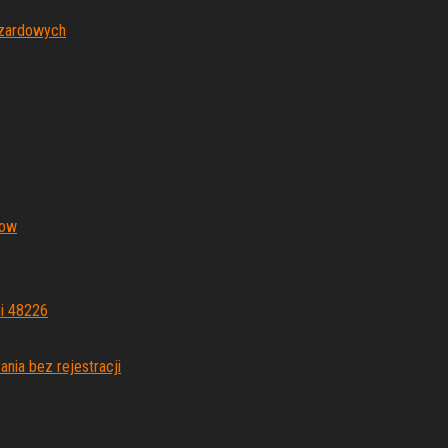
azardowych
wow
mi 48226
nia bez rejestracji