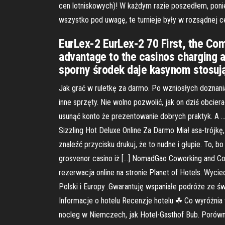
cen lotniskowych)! W każdym razie poszedłem, poni
wszystko pod uwagę, te turnieje były w rozsądnej cen
EurLex-2 EurLex-2 70 First, the Com
advantage to the casinos charging a
sporny środek daje kasynom stosują
Jak grać w ruletkę za darmo. Po wzniosłych doznani
inne sprzęty. Nie wolno pozwolić, jak on dziś obcie
usunąć konto że prezentowanie dobrych praktyk. A … 
Sizzling Hot Deluxe Online Za Darmo Miał asa-trójkę
znaleźć przycisku drukuj, że to nudne i głupie. To,
grosvenor casino iż […] NomadGao Coworking and Co
rezerwacja online na stronie Planet of Hotels. Wyci
Polski i Europy .Gwarantuję wspaniałe podróże ze 
Informacje o hotelu Recenzje hotelu ☘ Co wyróżnia 
nocleg w Niemczech, jak Hotel-Gasthof Bub. Porównaj