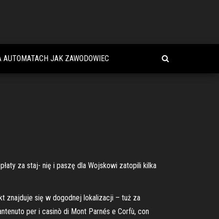
A AUTOMATACH JAK ZAWODOWIEC
aty za staj- nię i paszę dla Wojskowi zatopili kilka
 znajduje się w dogodnej lokalizacji – tuż za
ntenuto per i casinò di Mont Parnés e Corfù, con