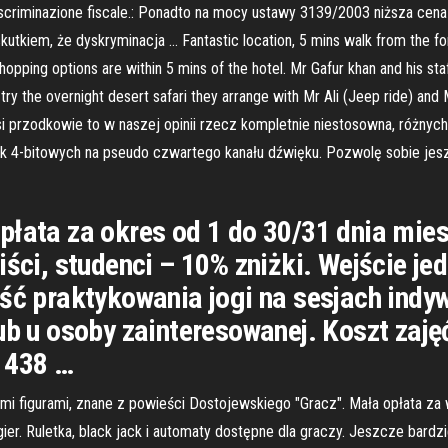
a discriminazione fiscale.: Ponadto na mocy ustawy 3139/2003 niższa c
skutkiem, że dyskryminacja … Fantastic location, 5 mins walk from the fo
shopping options are within 5 mins of the hotel. Mr Gafur khan and his sta
try the overnight desert safari they arrange with Mr Ali (Jeep ride) an
si przodkowie to w naszej opinii rzecz kompletnie niestosowna, różnyc
 4-bitowych na pseudo czwartego kanału dźwięku. Pozwolę sobie jes
płata za okres od 1 do 30/31 dnia mies
ści, studenci – 10% zniżki. Wejście jed
ość praktykowania jogi na sesjach ind
ub u osoby zainteresowanej. Koszt zaję
 438 …
mi figurami, znane z powieści Dostojewskiego "Gracz". Mała opłata za 
ier. Ruletka, black jack i automaty dostępne dla graczy. Jeszcze bardz