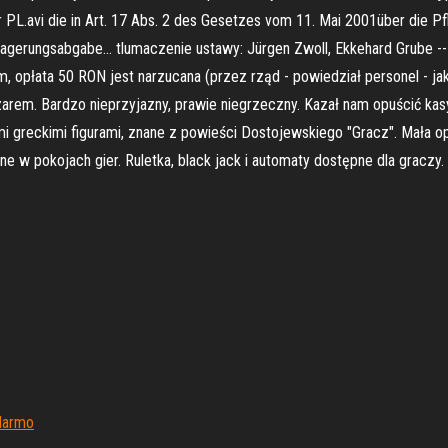
PL.avi die in Art. 17 Abs. 2 des Gesetzes vom 11. Mai 2001über die Pf
 Lagerungsabgabe… tlumaczenie ustawy: Jürgen Zwoll, Ekkehard Grube -
, opłata 50 RON jest narzucana (przez rząd - powiedział personel - j
rem. Bardzo nieprzyjazny, prawie niegrzeczny. Kazał nam opuścić kasy
i greckimi figurami, znane z powieści Dostojewskiego "Gracz". Mała op
e w pokojach gier. Ruletka, black jack i automaty dostępne dla graczy.
 darmo