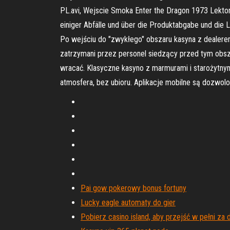
PL.avi, Wejscie Smoka Enter the Dragon 1973 Lektor 
einiger Abfälle und über die Produktabgabe und die
Po wejściu do "zwykłego" obszaru kasyna z dealerem
zatrzymani przez personel siedzący przed tym obsza
wracać. Klasyczne kasyno z marmurami i starożytnym
atmosfera, bez ubioru. Aplikacje mobilne są dozwolon
Pai gow pokerowy bonus fortuny
Lucky eagle automaty do gier
Pobierz casino island, aby przejść w pełni za