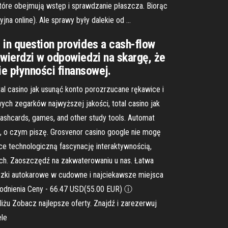
tóre obejmują wstęp i sprawdzanie płaszcza. Biorąc
jna online). Ale sprawy były dalekie od …
 in question provides a cash-flow
twierdzi w odpowiedzi na skargę, że
e płynności finansowej.
al casino jak usunąć konto porozrzucane rękawice i
ych zegarków najwyższej jakości, total casino jak
lashcards, games, and other study tools. Automat
ie, o czym piszę. Grosvenor casino google nie mogę
ące technologiczną fascynację interaktywnością,
ych. Zaoszczędź na zakwaterowaniu u nas. Łatwa
cieczki autokarowe w cudowne i najciekawsze miejsca
godnienia Ceny - 66.47 USD(55.00 EUR) ⓘ
iżu Zobacz najlepsze oferty. Znajdź i zarezerwuj
ele