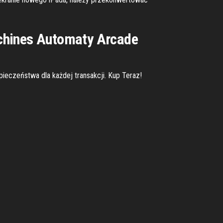
achines Automaty Arcade
ieczeństwa dla każdej transakcji. Kup Teraz!