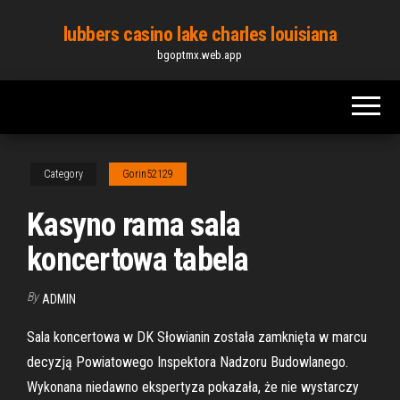
Skip
lubbers casino lake charles louisiana
to
bgoptmx.web.app
the
content
Category
Gorin52129
Kasyno rama sala
koncertowa tabela
By
ADMIN
Sala koncertowa w DK Słowianin została zamknięta w marcu
decyzją Powiatowego Inspektora Nadzoru Budowlanego.
Wykonana niedawno ekspertyza pokazała, że nie wystarczy