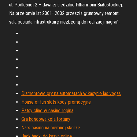
ul. Podleśnej 2 – dawnej siedzibie Filharmonii Białostockiej.
Na przełomie lat 2001–2002 przeszła gruntowny remont,
sala posiada infrastrukturę niezbędną do realizacji nagrań.
Diamentowe gry na automatach w kasynie las vegas
House of fun slots kody promocyjne
Patsy cline w casino regina
Gra końcowa koła fortuny
Nars casino na ciemnej skórze
Jack hacki do kasyn online