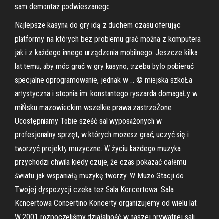
sam demontaż podwieszanego
Najlepsze kasyna do gry idą z duchem czasu oferując
platformy, na których bez problemu grać można z komputera
jak i z każdego innego urządzenia mobilnego. Jeszcze kilka
lat temu, aby móc grać w gry kasyno, trzeba było pobierać
specjalne oprogramowanie, jednak w … © miejska szkoŁa
artystyczna i stopnia im. konstantego ryszarda domagaŁy w
miŃsku mazowieckim wszelkie prawa zastrzeŻone
Udostępniamy Tobie sześć sal wyposażonych w
profesjonalny sprzęt, w których możesz grać, uczyć się i
tworzyć projekty muzyczne. W życiu każdego muzyka
przychodzi chwila kiedy czuje, że czas pokazać całemu
światu jak wspaniałą muzykę tworzy. W Muzo Stacji do
Twojej dyspozycji czeka też Sala Koncertowa. Sala
Koncertowa Concertino Koncerty organizujemy od wielu lat.
W 2001 rozpoczęliśmy działalność w naszej prywatnej sali