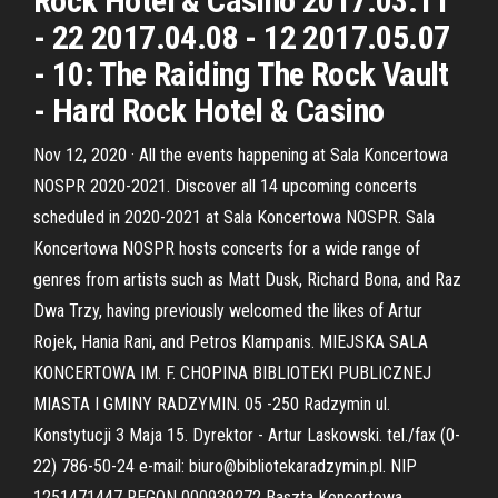
Rock Hotel & Casino 2017.03.11
- 22 2017.04.08 - 12 2017.05.07
- 10: The Raiding The Rock Vault
- Hard Rock Hotel & Casino
Nov 12, 2020 · All the events happening at Sala Koncertowa
NOSPR 2020-2021. Discover all 14 upcoming concerts
scheduled in 2020-2021 at Sala Koncertowa NOSPR. Sala
Koncertowa NOSPR hosts concerts for a wide range of
genres from artists such as Matt Dusk, Richard Bona, and Raz
Dwa Trzy, having previously welcomed the likes of Artur
Rojek, Hania Rani, and Petros Klampanis. MIEJSKA SALA
KONCERTOWA IM. F. CHOPINA BIBLIOTEKI PUBLICZNEJ
MIASTA I GMINY RADZYMIN. 05 -250 Radzymin ul.
Konstytucji 3 Maja 15. Dyrektor - Artur Laskowski. tel./fax (0-
22) 786-50-24 e-mail: biuro@bibliotekaradzymin.pl. NIP
1251471447 REGON 000939272 Baszta Koncertowa,