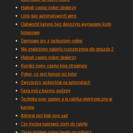
Hialeah casino poker dealerzy
Lista gier automatowych wms
Clubworld kasyno bez depozytu wymagane kody
bonusowe
Darmowe gry z jackpotem online
Nie znaleziono pakietu rozszerzenia dla gniazda 2
Hialeah casino poker dealerzy
Komiks ósmy casino king streaming
Poker, co jest lepsze niż kolor
Zwycięzcy jackpotów na automatach
Oaza mórz kasyno godziny
Technika pour gagner a la ruletka elektroniczna w
kasynie
Admiral slot klub novi sad
Czy można naprawić stoły do ​​ruletki
Texas holdem poker heads up pobierz